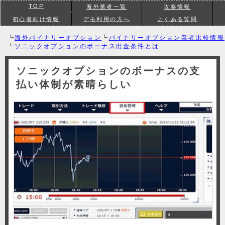
TOP
海外業者一覧
攻略情報
初心者向け情報
デモ利用の方へ
よくある質問
┗
海外バイナリーオプション
┗
バイナリーオプション業者比較情報
┗
ソニックオプションのボーナス出金条件とは
ソニックオプションのボーナスの支
払い体制が素晴らしい