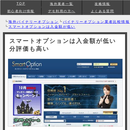
TOP
海外業者一覧
攻略情報
初心者向け情報
デモ利用の方へ
よくある質問
┗
海外バイナリーオプション
┗
バイナリーオプション業者比較情報
┗
スマートオプションは入金額が低い
スマートオプションは入金額が低い
分評価も高い