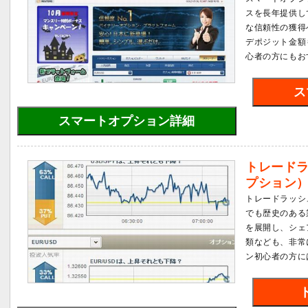
スを長年提供し
な信頼性の獲得
デポジット金額
心者の方にもお
ス
スマートオプション詳細
トレード
プション
トレードラッシ
でも歴史のある
を展開し、シェ
類なども、非常
ン初心者の方に