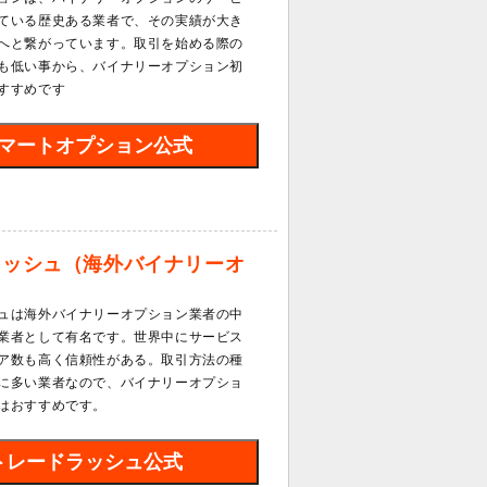
ている歴史ある業者で、その実績が大き
へと繋がっています。取引を始める際の
も低い事から、バイナリーオプション初
すすめです
マートオプション公式
ラッシュ（海外バイナリーオ
）
ュは海外バイナリーオプション業者の中
業者として有名です。世界中にサービス
ア数も高く信頼性がある。取引方法の種
に多い業者なので、バイナリーオプショ
はおすすめです。
トレードラッシュ公式