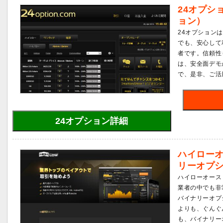
24オプシ
ョン）
24オプション
でも、安心して
者です。信頼性
は、安全面デモ
で、是非、ご活
24オプション詳細
ハイロー
リーオプ
ハイローオース
業者の中でも非
バイナリーオプ
よりも、ぐんぐ
も、バイナリー