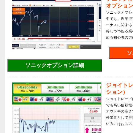
オプショ
ソニックオプシ
中でも、近年で
ーナスに関する
得しつつある業
める初心者の方
ソ
ソニックオプション詳細
ジョイト
ション）
ジョイトレード
でも高い信頼性
アウト率の高さ
外業者として注
い方にはおスス