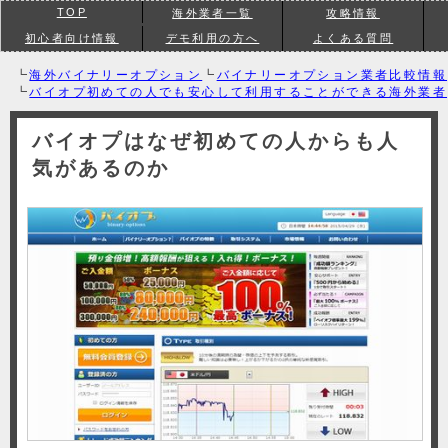
TOP
海外業者一覧
攻略情報
初心者向け情報
デモ利用の方へ
よくある質問
┗
海外バイナリーオプション
┗
バイナリーオプション業者比較情報
┗
バイオプ初めての人でも安心して利用することができる海外業者
バイオプはなぜ初めての人からも人
気があるのか