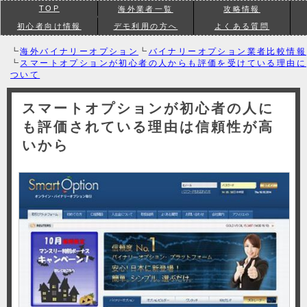
TOP
海外業者一覧
攻略情報
初心者向け情報
デモ利用の方へ
よくある質問
┗
海外バイナリーオプション
┗
バイナリーオプション業者比較情報
┗
スマートオプションが初心者の人からも評価を受けている理由に
ついて
スマートオプションが初心者の人に
も評価されている理由は信頼性が高
いから